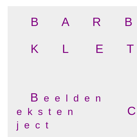
B A R B
K L E T
B
e e l d e n
C
e k s t e n
j e c t