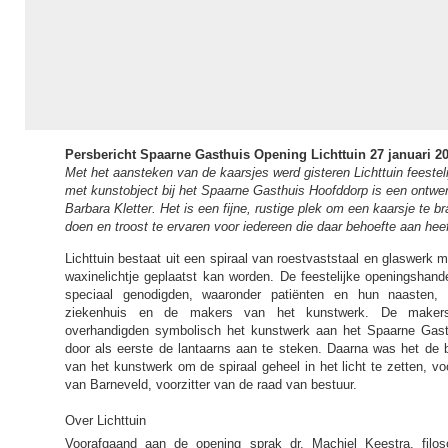
Persbericht Spaarne Gasthuis Opening Lichttuin 27 januari 2
Met het aansteken van de kaarsjes werd gisteren Lichttuin feestel
met kunstobject bij het Spaarne Gasthuis Hoofddorp is een ontwe
Barbara Kletter. Het is een fijne, rustige plek om een kaarsje te b
doen en troost te ervaren voor iedereen die daar behoefte aan heef
Lichttuin bestaat uit een spiraal van roestvaststaal en glaswerk 
waxinelichtje geplaatst kan worden. De feestelijke openingshande
speciaal genodigden, waaronder patiënten en hun naasten,
ziekenhuis en de makers van het kunstwerk. De maker
overhandigden symbolisch het kunstwerk aan het Spaarne Gast
door als eerste de lantaarns aan te steken. Daarna was het de 
van het kunstwerk om de spiraal geheel in het licht te zetten, v
van Barneveld, voorzitter van de raad van bestuur.
Over Lichttuin
Voorafgaand aan de opening sprak dr. Machiel Keestra, filo