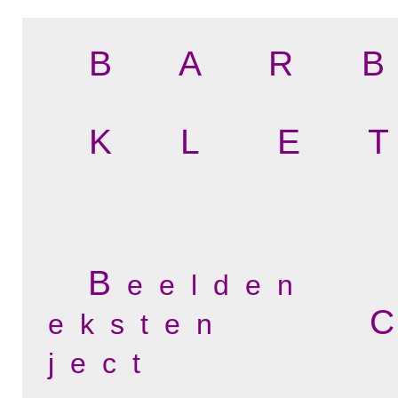
B A R B
K L E T
B
e e l d e n
C
e k s t e n
j e c t