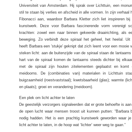
Universiteit van Amsterdam. Hij sprak over Lichttuin, een monu
stil te staan bij verlies en afscheid in alle vormen. In zijn verhaal 
Fibonacci aan, waardoor Barbara Kletter zich liet inspireren bi
kunstwerk. Deze voor Barbara fascinerende vorm verenigt sch
krachten: zowel een naar binnen gekeerde draairichting, als ee
beweging. Zo verbindt deze spiraal het geheel, het heelal. Uit
heeft Barbara een 'stukje' geknipt dat zich leent voor een mooie 
steken licht: aan de buitenzijde van de spiraal staan de lantaarns 
hart van de spiraal komen de lantaarns steeds dichter bij elka
met de spiraal zijn houten zitelementen geplaatst en kom
meidoorns. De (combinaties van) materialen in Lichttuin sta
buigzaamheid (roestvaststaal); kwetsbaarheid (glas); warmte (lich
en plaats); groei en verandering (meidoorn).
Een plek om licht achter te laten
De geestelijk verzorgers signaleerden dat er grote behoefte is aa
de open lucht waar mensen troost uit kunnen putten: “Barbara b
nodig hadden. Het is een prachtig kunstwerk geworden waar j
licht achter te laten, in de hoop wat ‘lichter’ weer weg te gaan.”